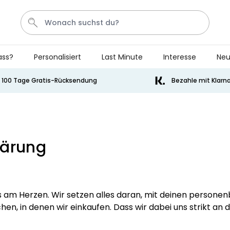
ass?
Personalisiert
Last Minute
Interesse
Neu
Socken
Badelatschen
Tasse
Handtuch
Aperol
100 Tage Gratis-Rücksendung
Bezahle mit Klarn
Personalisierbar
Personalisierbares Aperol
Spritz Glas mit Name
lärung
über 22.600
24,99 €
mal gekauft
Personalisierbar
Personalisierbare Eierbecher
2er-Set mit Gesicht
ns am Herzen. Wir setzen alles daran, mit deinen perso
über 1.200
29,99 €
en, in denen wir einkaufen. Dass wir dabei uns strikt an 
mal gekauft