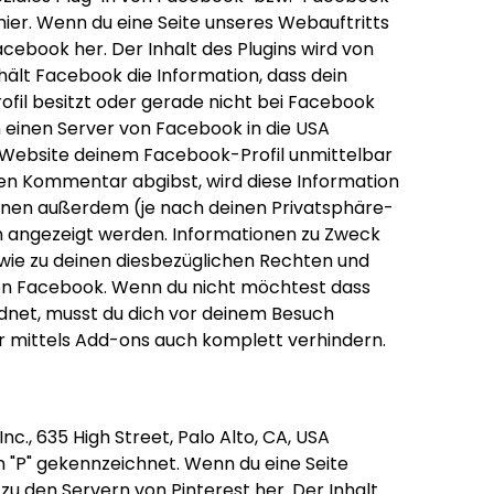
hier
. Wenn du eine Seite unseres Webauftritts
Facebook her. Der Inhalt des Plugins wird von
hält Facebook die Information, dass dein
fil besitzt oder gerade nicht bei Facebook
n einen Server von Facebook in die USA
r Website deinem Facebook-Profil unmittelbar
inen Kommentar abgibst, wird diese Information
önnen außerdem (je nach deinen Privatsphäre-
n angezeigt werden. Informationen zu Zweck
ie zu deinen diesbezüglichen Rechten und
on Facebook
. Wenn du nicht möchtest dass
net, musst du dich vor deinem Besuch
r mittels Add-ons auch komplett verhindern.
c., 635 High Street, Palo Alto, CA, USA
en "P" gekennzeichnet. Wenn du eine Seite
 zu den Servern von Pinterest her. Der Inhalt