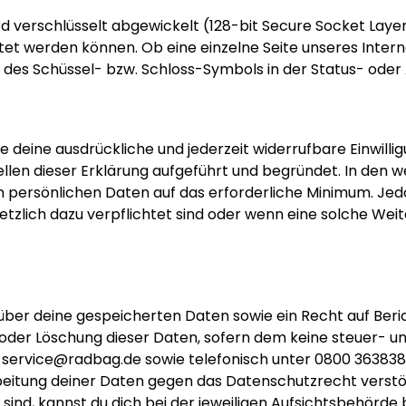
verschlüsselt abgewickelt (128-bit Secure Socket Layer). 
tet werden können. Ob eine einzelne Seite unseres Interne
des Schüssel- bzw. Schloss-Symbols in der Status- oder 
 deine ausdrückliche und jederzeit widerrufbare Einwill
en dieser Erklärung aufgeführt und begründet. In den w
n persönlichen Daten auf das erforderliche Minimum. Je
tzlich dazu verpflichtet sind oder wenn eine solche Weit
 über deine gespeicherten Daten sowie ein Recht auf Beri
oder Löschung dieser Daten, sofern dem keine steuer- u
r
service@radbag.de
sowie telefonisch unter 0800 36383
rbeitung deiner Daten gegen das Datenschutzrecht verst
ind, kannst du dich bei der jeweiligen Aufsichtsbehörde b