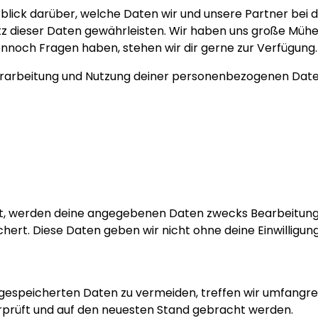
Personalisierbar
rblick darüber, welche Daten wir und unsere Partner bei
Personalisierbarer Bierkrug
mit Logo und Gesicht
utz dieser Daten gewährleisten. Wir haben uns große Müh
 dennoch Fragen haben, stehen wir dir gerne zur Verfügung.
über 68.600
39,99 €
mal gekauft
 Verarbeitung und Nutzung deiner personenbezogenen Daten
Personalisierbar
Personalisierbarer Pullover
mit deiner Zeichnung vorne
und hinten
über 600
mal
49,99 €
gekauft
Personalisierbar
Personalisierbares
Geschenkpapier mit Gesicht
t, werden deine angegebenen Daten zwecks Bearbeitung d
über 16.800
19,99 €
ert. Diese Daten geben wir nicht ohne deine Einwilligung
mal gekauft
 gespeicherten Daten zu vermeiden, treffen wir umfangre
rprüft und auf den neuesten Stand gebracht werden.