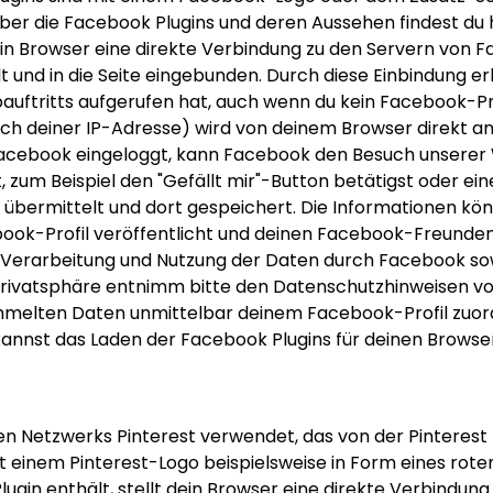
 über die Facebook Plugins und deren Aussehen findest du
t dein Browser eine direkte Verbindung zu den Servern von 
 und in die Seite eingebunden. Durch diese Einbindung er
uftritts aufgerufen hat, auch wenn du kein Facebook-Pro
slich deiner IP-Adresse) wird von deinem Browser direkt a
i Facebook eingeloggt, kann Facebook den Besuch unsere
, zum Beispiel den "Gefällt mir"-Button betätigst oder e
k übermittelt und dort gespeichert. Die Informationen k
book-Profil veröffentlicht und deinen Facebook-Freunde
Verarbeitung und Nutzung der Daten durch Facebook sow
Privatsphäre entnimm bitte den
Datenschutzhinweisen v
melten Daten unmittelbar deinem Facebook-Profil zuord
annst das Laden der Facebook Plugins für deinen Browse
n Netzwerks Pinterest verwendet, das von der Pinterest In
 mit einem Pinterest-Logo beispielsweise in Form eines rot
Plugin enthält, stellt dein Browser eine direkte Verbindung