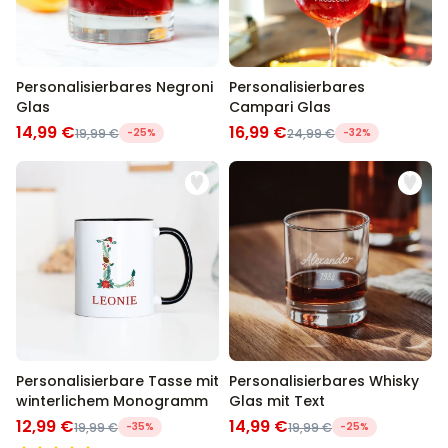
Personalisierbares Negroni
Personalisierbares
Glas
Campari Glas
14,99 €
16,99 €
19,99 €
-25%
24,99 €
-32%
Personalisierbare Tasse mit
Personalisierbares Whisky
winterlichem Monogramm
Glas mit Text
12,99 €
14,99 €
19,99 €
-35%
19,99 €
-25%