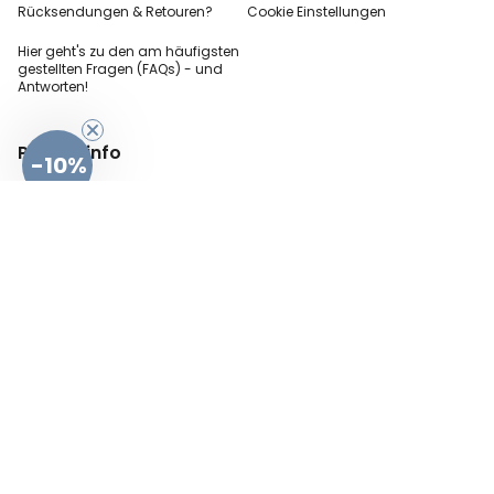
Rücksendungen & Retouren?
Cookie Einstellungen
Hier geht's zu den
am häufigsten
gestellten
Fragen (FAQs) - und
Antworten!
-10%
Partnerinfo
Pressekontakt
B2B Anfragen
Content Creator
Zahlungsart
AGB
Sicherheit und Datenschutz
Impressum
Vertrag widerrufen