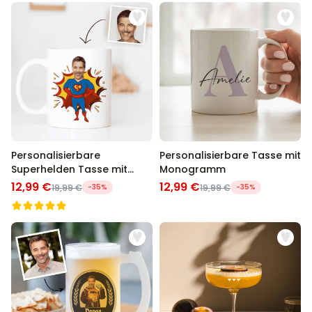
Personalisierbare
Personalisierbare Tasse mit
Superhelden Tasse mit
Monogramm
Gesicht
12,99 €
12,99 €
19,99 €
-35%
19,99 €
-35%