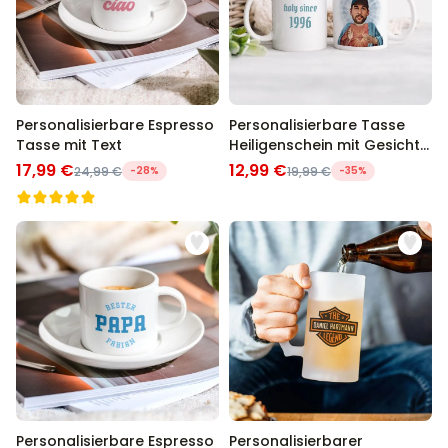
Personalisierbare Espresso
Personalisierbare Tasse
Tasse mit Text
Heiligenschein mit Gesicht
und Text
17,99 €
12,99 €
24,99 €
-28%
19,99 €
-35%
Personalisierbare Espresso
Personalisierbarer