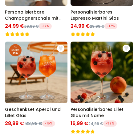
Personalisierbare
Personalisierbares
Champagnerschale mit
Espresso Martini Glas
Text
24,99 €
24,99 €
29,99 €
-17%
29,99 €
-17%
Geschenkset Aperol und
Personalisierbares Lillet
Lillet Glas
Glas mit Name
28,88 €
16,99 €
33,98 €
-15%
24,99 €
-32%