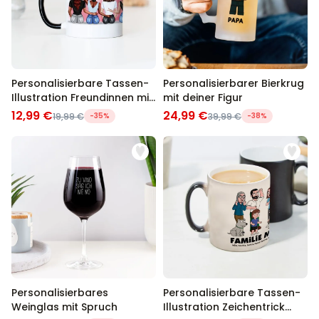
Personalisierbare Tassen-
Personalisierbarer Bierkrug
Illustration Freundinnen mit
mit deiner Figur
Text
12,99 €
24,99 €
19,99 €
-35%
39,99 €
-38%
Personalisierbares
Personalisierbare Tassen-
Weinglas mit Spruch
Illustration Zeichentrick