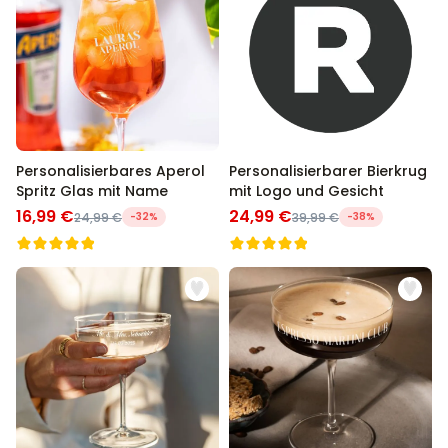
Personalisierbar
Personalisierbarer Bierkrug
mit Logo und Gesicht
über 68.600
39,99 €
mal gekauft
Personalisierbar
Personalisierbarer Pullover
Personalisierbares Aperol
Personalisierbarer Bierkrug
mit deiner Zeichnung vorne
Spritz Glas mit Name
mit Logo und Gesicht
und hinten
16,99 €
24,99 €
24,99 €
-32%
39,99 €
-38%
über 600
mal
49,99 €
gekauft
Personalisierbar
Personalisierbares
Geschenkpapier mit Gesicht
über 16.800
19,99 €
mal gekauft