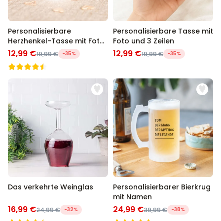
Personalisierbare
Personalisierbare Tasse mit
Herzhenkel-Tasse mit Foto
Foto und 3 Zeilen
und Definition
12,99 €
12,99 €
19,99 €
-35%
19,99 €
-35%
Das verkehrte Weinglas
Personalisierbarer Bierkrug
mit Namen
16,99 €
24,99 €
24,99 €
-32%
39,99 €
-38%