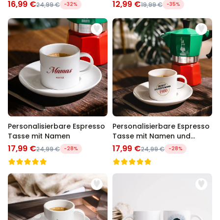
Familie
16,99 €
12,99 €
24,99 €
-32%
19,99 €
-35%
Personalisierbare Espresso
Personalisierbare Espresso
Tasse mit Namen
Tasse mit Namen und
Jahreszahl
17,99 €
17,99 €
24,99 €
-28%
24,99 €
-28%