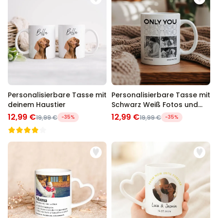
Personalisierbare Tasse mit
Personalisierbare Tasse mit
deinem Haustier
Schwarz Weiß Fotos und
Text
12,99 €
12,99 €
19,99 €
-35%
19,99 €
-35%