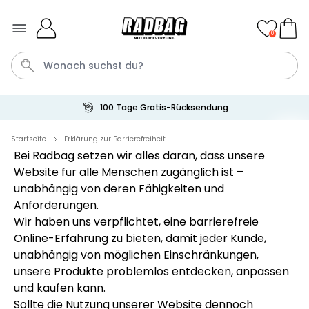
Skip to Content
0
100 Tage Gratis-Rücksendung
Socken
Badelatschen
Tasse
Handtuch
Aperol
Startseite
Erklärung zur Barrierefreiheit
Bei Radbag setzen wir alles daran, dass unsere
Website für alle Menschen zugänglich ist –
Personalisierbar
unabhängig von deren Fähigkeiten und
Personalisierbares Aperol
Spritz Glas mit Name
Anforderungen.
über 22.600
Wir haben uns verpflichtet, eine barrierefreie
24,99 €
mal gekauft
Online-Erfahrung zu bieten, damit jeder Kunde,
Personalisierbar
unabhängig von möglichen Einschränkungen,
Personalisierbare Eierbecher
unsere Produkte problemlos entdecken, anpassen
2er-Set mit Gesicht
und kaufen kann.
über 1.200
29,99 €
Sollte die Nutzung unserer Website dennoch
mal gekauft