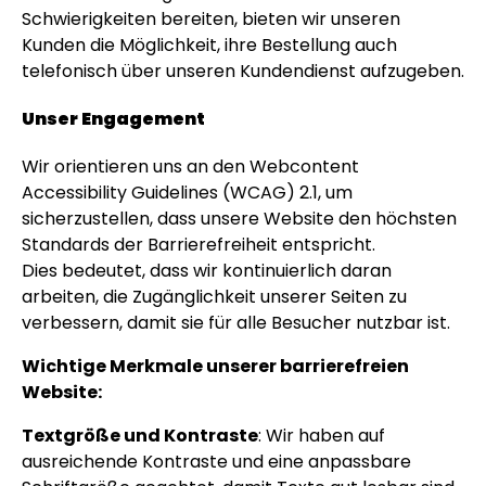
Schwierigkeiten bereiten, bieten wir unseren
Personalisierbar
Kunden die Möglichkeit, ihre Bestellung auch
Personalisierbarer Bierkrug
telefonisch über unseren Kundendienst aufzugeben.
mit Logo und Gesicht
über 68.600
39,99 €
Unser Engagement
mal gekauft
Personalisierbar
Wir orientieren uns an den Webcontent
Personalisierbarer Pullover
Accessibility Guidelines (WCAG) 2.1, um
mit deiner Zeichnung vorne
und hinten
sicherzustellen, dass unsere Website den höchsten
Standards der Barrierefreiheit entspricht.
über 600
mal
49,99 €
gekauft
Dies bedeutet, dass wir kontinuierlich daran
arbeiten, die Zugänglichkeit unserer Seiten zu
Personalisierbar
verbessern, damit sie für alle Besucher nutzbar ist.
Personalisierbares
Geschenkpapier mit Gesicht
Wichtige Merkmale unserer barrierefreien
über 16.800
19,99 €
mal gekauft
Website:
Textgröße und Kontraste
: Wir haben auf
ausreichende Kontraste und eine anpassbare