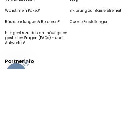
Wo ist mein Paket?
Erklärung zur Barrierefreiheit
Rücksendungen & Retouren?
Cookie Einstellungen
Hier geht's zu den
am häufigsten
gestellten
Fragen (FAQs) - und
Antworten!
Partnerinfo
-10%
Pressekontakt
B2B Anfragen
Content Creator
Zahlungsart