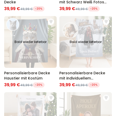
Decke
mit Schwarz Weiß Fotos
und Text
39,99 €
39,99 €
49,99 €
-20%
49,99 €
-20%
Bald wieder lieferbar
Bald wieder lieferbar
Personalisierbare Decke
Personalisierbare Decke
Haustier mit Kostüm
mit individuellem
Zauberdesign
39,99 €
39,99 €
49,99 €
-20%
49,99 €
-20%