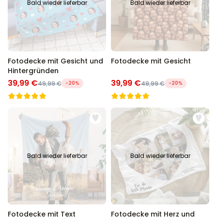
Bald wieder lieferbar
Bald wieder lieferbar
Personalisierbar
Personalisierbarer Bierkrug
mit Logo und Gesicht
über 68.600
39,99 €
mal gekauft
Fotodecke mit Gesicht und
Fotodecke mit Gesicht
Hintergründen
Personalisierbar
Personalisierbarer Pullover
39,99 €
39,99 €
49,99 €
-20%
49,99 €
-20%
mit deiner Zeichnung vorne
und hinten
über 600
mal
49,99 €
gekauft
Personalisierbar
Personalisierbares
Geschenkpapier mit Gesicht
Bald wieder lieferbar
Bald wieder lieferbar
über 16.800
19,99 €
mal gekauft
Fotodecke mit Text
Fotodecke mit Herz und