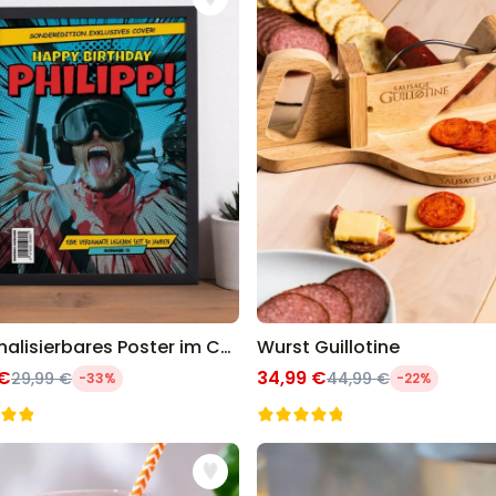
Personalisierbarer Bierkrug
mit Logo und Gesicht
über 68.600
39,99 €
mal gekauft
Personalisierbar
Personalisierbarer Pullover
mit deiner Zeichnung vorne
und hinten
über 600
mal
49,99 €
gekauft
Personalisierbar
Personalisierbares
Geschenkpapier mit Gesicht
Personalisierbares Poster im Comic-Stil
Wurst Guillotine
über 16.800
19,99 €
mal gekauft
 €
34,99 €
29,99 €
44,99 €
-33%
-22%