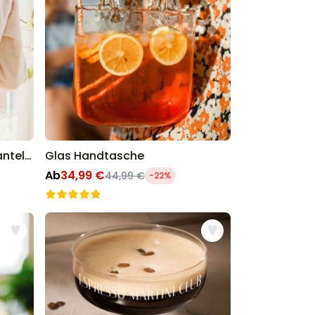
Personalisierbarer Bademantel mit Foto und Namen
Glas Handtasche
Ab
34,99 €
44,99 €
-22%