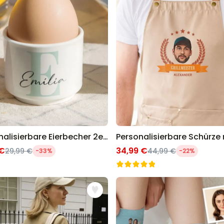
Personalisierbare Eierbecher 2er-Set mit Monogramm
 €
34,99 €
29,99 €
44,99 €
-33%
-22%