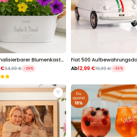
Personalisierbarer Blumenkasten mit Symbol und Text
Fiat 500 Aufbewahrungsd
 €
Ab
12,99 €
34,99 €
19,99 €
-29%
-35%