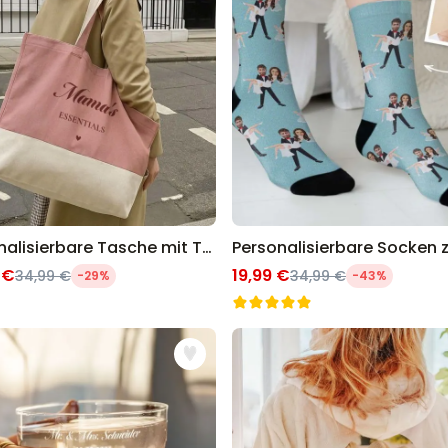
Personalisierbare Tasche mit Text und Symbol
 €
19,99 €
34,99 €
34,99 €
-29%
-43%