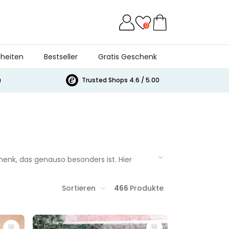
0
heiten
Bestseller
Gratis Geschenk
a
Trusted Shops 4.6 / 5.00
enk, das genauso besonders ist. Hier
ewöhnlich oder einfach richtig gut. Egal ob
raschen.
Sortieren
466
Produkte