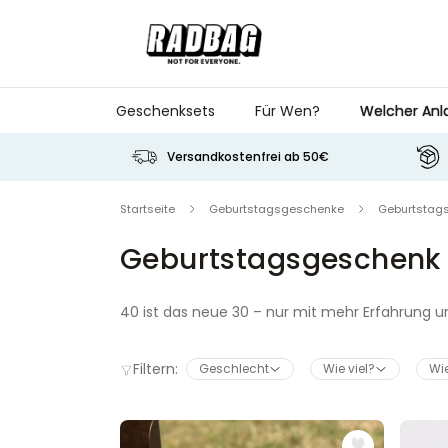
Skip to Content
Geschenksets
Für Wen?
Welcher Anl
Versandkostenfrei ab 50€
Startseite
Geburtstagsgeschenke
Geburtstag
Geburtstagsgeschenk 
40 ist das neue 30 – nur mit mehr Erfahrung 
findest du über 470 originelle Geschenkideen z
für die beste Freundin, den Bruder oder den Ko
Filtern:
Geschlecht
Wie viel?
Wie