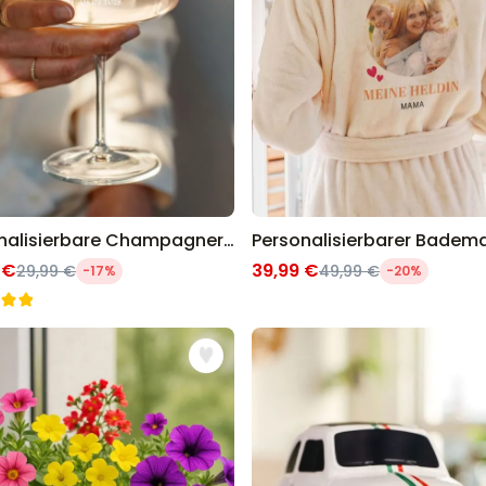
Personalisierbare Champagnerschale mit Text
 €
39,99 €
29,99 €
49,99 €
-17%
-20%