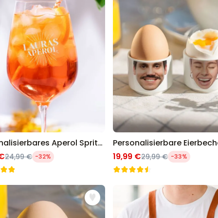
Personalisierbares Aperol Spritz Glas mit Name
 €
19,99 €
24,99 €
29,99 €
-32%
-33%