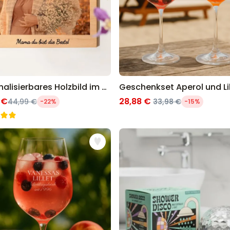
Personalisierbares Holzbild im Polaroid-Look
 €
28,88 €
44,99 €
33,98 €
-22%
-15%