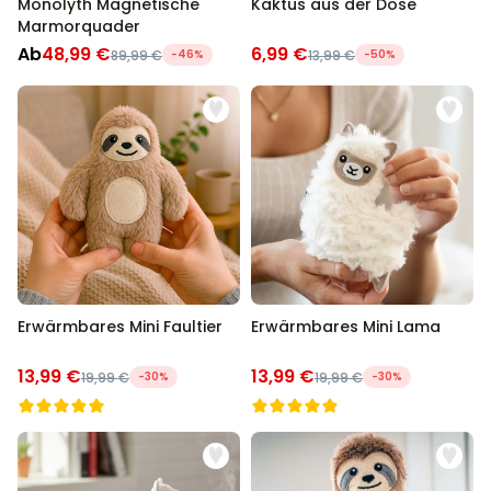
Monolyth Magnetische
Kaktus aus der Dose
Marmorquader
Ab
48,99 €
6,99 €
89,99 €
-46%
13,99 €
-50%
Erwärmbares Mini Faultier
Erwärmbares Mini Lama
13,99 €
13,99 €
19,99 €
-30%
19,99 €
-30%