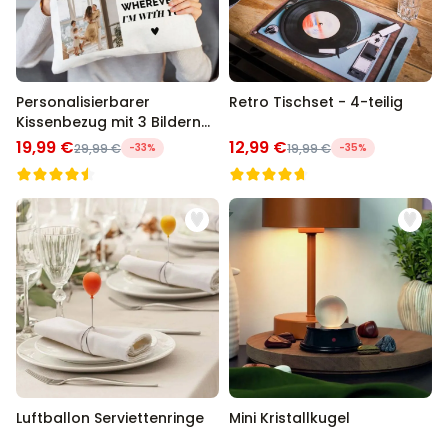
Personalisierbarer
Retro Tischset - 4-teilig
Kissenbezug mit 3 Bildern
und Text
19,99 €
12,99 €
29,99 €
-33%
19,99 €
-35%
Luftballon Serviettenringe
Mini Kristallkugel