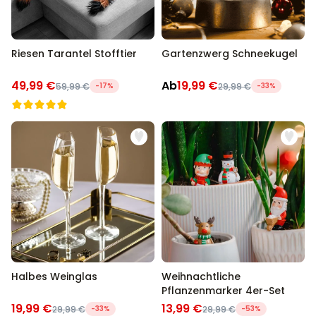
Riesen Tarantel Stofftier
Gartenzwerg Schneekugel
49,99 €
Ab
19,99 €
59,99 €
-17%
29,99 €
-33%
Halbes Weinglas
Weihnachtliche
Pflanzenmarker 4er-Set
19,99 €
13,99 €
29,99 €
-33%
29,99 €
-53%