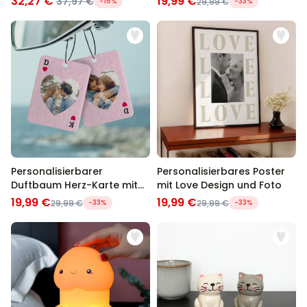
32,27 €
19,99 €
37,97 €
-15%
29,99 €
-33%
Personalisierbarer
Personalisierbares Poster
Duftbaum Herz-Karte mit
mit Love Design und Foto
Foto
19,99 €
19,99 €
29,99 €
-33%
29,99 €
-33%