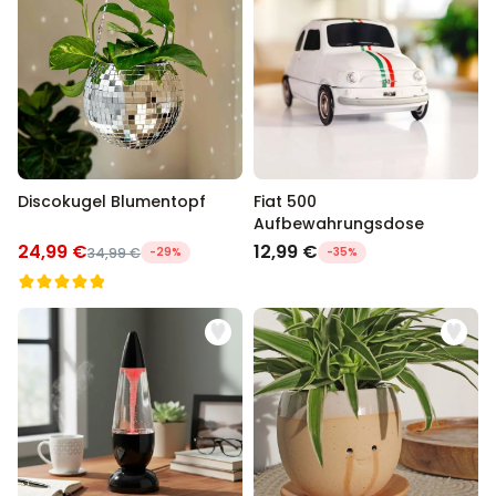
Personalisierbar
Personalisierbarer Bierkrug
mit Logo und Gesicht
über 68.600
39,99 €
mal gekauft
Personalisierbar
Personalisierbarer Pullover
Discokugel Blumentopf
mit deiner Zeichnung vorne
Fiat 500
und hinten
Aufbewahrungsdose
24,99 €
12,99 €
über 600
mal
34,99 €
-29%
-35%
49,99 €
gekauft
Personalisierbar
Personalisierbares
Geschenkpapier mit Gesicht
über 16.800
19,99 €
mal gekauft