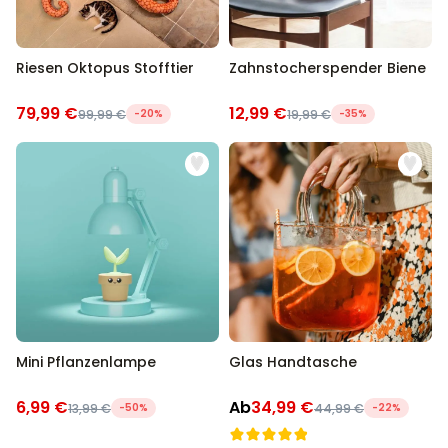
Riesen Oktopus Stofftier
Zahnstocherspender Biene
79,99 €
12,99 €
99,99 €
-20%
19,99 €
-35%
Mini Pflanzenlampe
Glas Handtasche
6,99 €
Ab
34,99 €
13,99 €
-50%
44,99 €
-22%