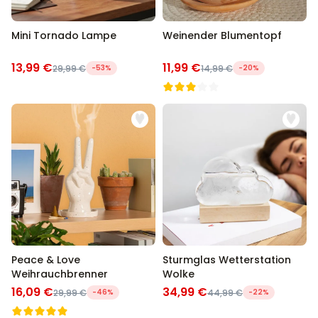
Mini Tornado Lampe
Weinender Blumentopf
13,99 €
11,99 €
29,99 €
-53%
14,99 €
-20%
Peace & Love
Sturmglas Wetterstation
Weihrauchbrenner
Wolke
16,09 €
34,99 €
29,99 €
-46%
44,99 €
-22%