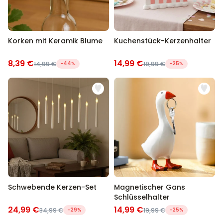
Korken mit Keramik Blume
Kuchenstück-Kerzenhalter
8,39 €
14,99 €
14,99 €
-44%
19,99 €
-25%
Schwebende Kerzen-Set
Magnetischer Gans
Schlüsselhalter
24,99 €
14,99 €
34,99 €
-29%
19,99 €
-25%