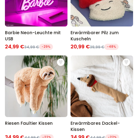
Barbie Neon-Leuchte mit
Erwärmbarer Pilz zum
USB
Kuscheln
24,99 €
20,99 €
34,99 €
-29%
39,99 €
-48%
Riesen Faultier Kissen
Erwärmbares Dackel-
Kissen
34,99 €
34,99 €
44,99 €
-22%
44,99 €
-22%