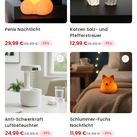
Penis Nachtlicht
Katzen Salz- und
Pfefferstreuer
29,99 €
12,99 €
39,99 €
-25%
19,99 €
-35%
Anti-Schwerkraft
Schlummer-Fuchs
Luftbefeuchter
Nachtlicht
24,99 €
11,99 €
34,99 €
-29%
14,99 €
-20%