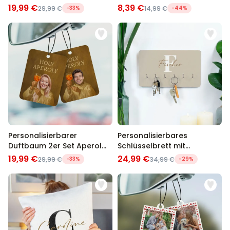
19,99 €
8,39 €
29,99 €
-33%
14,99 €
-44%
Personalisierbarer
Personalisierbares
Duftbaum 2er Set Aperol
Schlüsselbrett mit
mit Gesicht
Monogramm
19,99 €
24,99 €
29,99 €
-33%
34,99 €
-29%