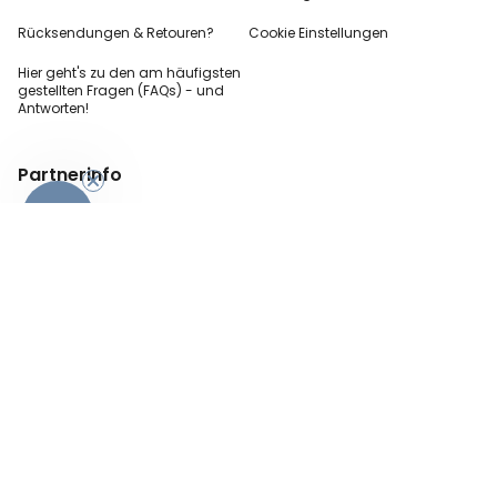
Rücksendungen & Retouren?
Cookie Einstellungen
Hier geht's zu den
am häufigsten
gestellten
Fragen (FAQs) - und
Antworten!
-10%
Partnerinfo
Pressekontakt
B2B Anfragen
Content Creator
Zahlungsart
AGB
Sicherheit und Datenschutz
Impressum
Vertrag widerrufen