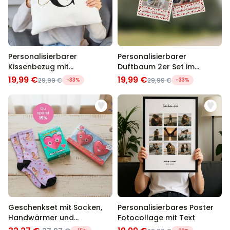
Personalisierbarer
Personalisierbarer
Kissenbezug mit
Duftbaum 2er Set im
Monogramm
Polaroid-Look mit Herzen
19,99 €
19,99 €
29,99 €
-33%
29,99 €
-33%
Geschenkset mit Socken,
Personalisierbares Poster
Handwärmer und
Fotocollage mit Text
Badekonfetti