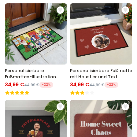
Personalisierbare
Personalisierbare Fußmatte
Fußmatten-Illustration
mit Haustier und Text
Zeichentrick Familie
34,99 €
34,99 €
44,99 €
-22%
44,99 €
-22%