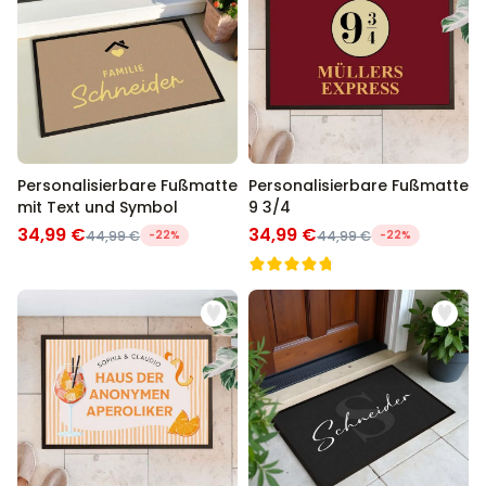
Personalisierbar
Personalisierbarer Bierkrug
mit Logo und Gesicht
über 68.600
39,99 €
mal gekauft
Personalisierbar
Personalisierbarer Pullover
Personalisierbare Fußmatte
Personalisierbare Fußmatte
mit deiner Zeichnung vorne
mit Text und Symbol
9 3/4
und hinten
34,99 €
34,99 €
44,99 €
-22%
44,99 €
-22%
über 600
mal
49,99 €
gekauft
Personalisierbar
Personalisierbares
Geschenkpapier mit Gesicht
über 16.800
19,99 €
mal gekauft