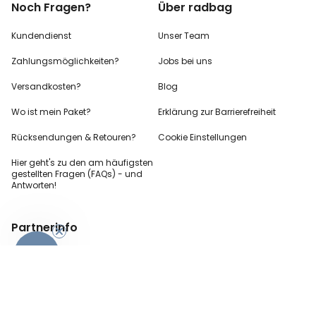
Noch Fragen?
Über radbag
Kundendienst
Unser Team
Zahlungsmöglichkeiten?
Jobs bei uns
Versandkosten?
Blog
Wo ist mein Paket?
Erklärung zur Barrierefreiheit
Rücksendungen & Retouren?
Cookie Einstellungen
Hier geht's zu den
am häufigsten
gestellten
Fragen (FAQs) - und
Antworten!
Partnerinfo
-10%
Pressekontakt
B2B Anfragen
Content Creator
Zahlungsart