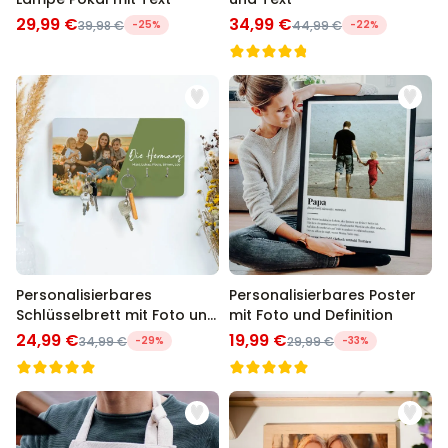
29,99 €
34,99 €
39,98 €
-25%
44,99 €
-22%
Personalisierbares
Personalisierbares Poster
Schlüsselbrett mit Foto und
mit Foto und Definition
Text
24,99 €
19,99 €
34,99 €
-29%
29,99 €
-33%