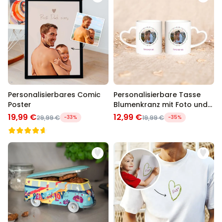
Personalisierbares Comic
Personalisierbare Tasse
Poster
Blumenkranz mit Foto und
Text
19,99 €
12,99 €
29,99 €
-33%
19,99 €
-35%