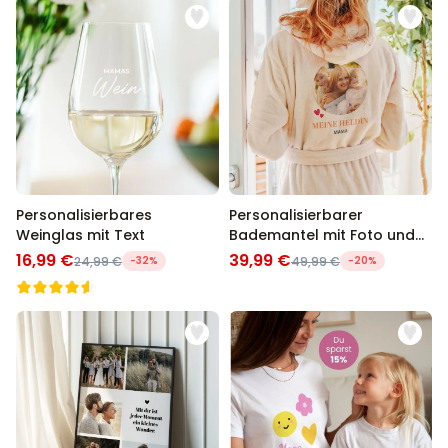
Personalisierbares
Personalisierbarer
Weinglas mit Text
Bademantel mit Foto und
Namen
16,99 €
39,99 €
24,99 €
-32%
49,99 €
-20%