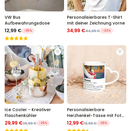
VW Bus
Personalisierbares T-Shirt
Aufbewahrungsdose
mit deiner Zeichnung vorne
12,99 €
34,99 €
-35%
44,99 €
-22%
Ice Cooler - Kreativer
Personalisierbare
Flaschenkühler
Herzhenkel-Tasse mit Foto
und Definition
29,99 €
12,99 €
39,99 €
-25%
19,99 €
-35%