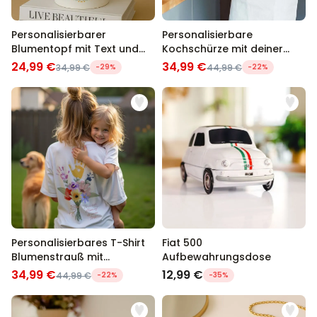
Personalisierbarer
Personalisierbare
Blumentopf mit Text und
Kochschürze mit deiner
Kranz
Zeichnung
24,99 €
34,99 €
34,99 €
-29%
44,99 €
-22%
Personalisierbares T-Shirt
Fiat 500
Blumenstrauß mit
Aufbewahrungsdose
Handabdruck
34,99 €
12,99 €
44,99 €
-22%
-35%