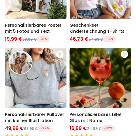
Personalisierbares Poster
Geschenkset
mit 5 Fotos und Text
Kinderzeichnung T-Shirts
19,99 €
46,73 €
29,99 €
-33%
54,98 €
-15%
Personalisierbarer Pullover
Personalisierbares Lillet
mit kleiner Illustration
Glas mit Name
49,99 €
16,99 €
63,98 €
-22%
24,99 €
-32%