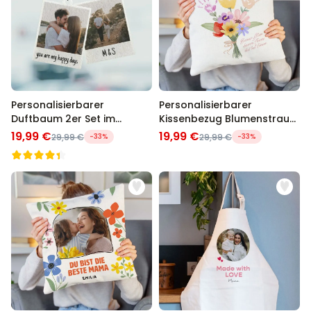
Personalisierbarer
Personalisierbarer
Duftbaum 2er Set im
Kissenbezug Blumenstrauß
Polaroid-Look
mit Handabdruck
19,99 €
19,99 €
29,99 €
-33%
29,99 €
-33%