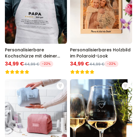
Personalisierbare
Personalisierbares Holzbild
Kochschürze mit deiner
im Polaroid-Look
Bewertung
34,99 €
34,99 €
44,99 €
-22%
44,99 €
-22%