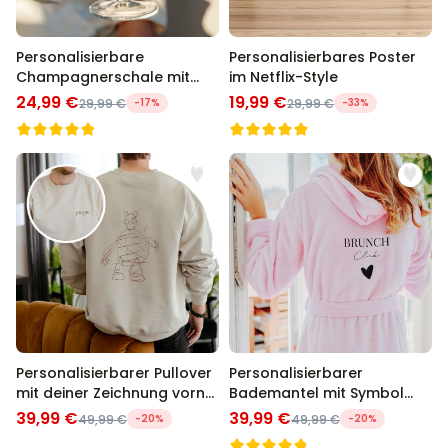
Personalisierbare
Personalisierbares Poster
Champagnerschale mit
im Netflix-Style
Text
24,99 €
19,99 €
29,99 €
-17%
29,99 €
-33%
Personalisierbarer Pullover
Personalisierbarer
mit deiner Zeichnung vorne
Bademantel mit Symbol
und hinten
und Text
39,99 €
39,99 €
49,99 €
-20%
49,99 €
-20%