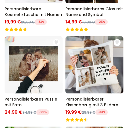
Personalisierbare
Personalisierbares Glas mit
Kosmetiktasche mit Namen
Name und Symbol
19,99 €
14,99 €
29,99 €
-33%
19,99 €
-25%
Personalisierbares Puzzle
Personalisierbarer
mit Foto
Kissenbezug mit 3 Bildern
und Text
24,99 €
19,99 €
34,99 €
-29%
29,99 €
-33%