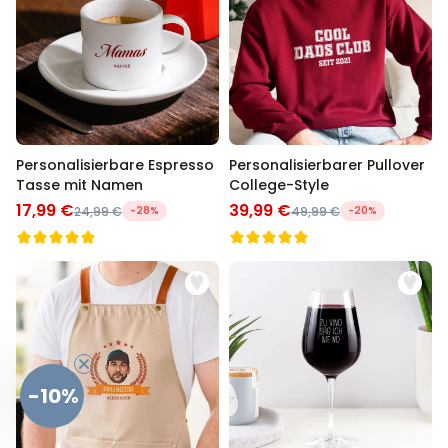
Personalisierbare Espresso
Personalisierbarer Pullover
Tasse mit Namen
College-Style
17,99 €
39,99 €
24,99 €
-28%
49,99 €
-20%
-10%