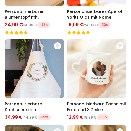
Personalisierbarer
Personalisierbares Aperol
Blumentopf mit
Spritz Glas mit Name
Geburtsblumen
24,99 €
16,99 €
34,99 €
-29%
24,99 €
-32%
Personalisierbare
Personalisierbare Tasse mit
Kochschürze mit
Foto und 3 Zeilen
Blumenkranz und Text
34,99 €
12,99 €
44,99 €
-22%
19,99 €
-35%