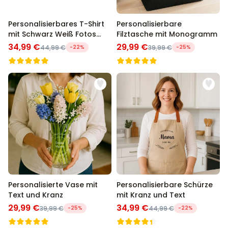
Personalisierbares T-Shirt
Personalisierbare
mit Schwarz Weiß Fotos
Filztasche mit Monogramm
und Text
34,99 €
29,99 €
44,99 €
-22%
39,99 €
-25%
Personalisierte Vase mit
Personalisierbare Schürze
Text und Kranz
mit Kranz und Text
29,99 €
34,99 €
39,99 €
-25%
44,99 €
-22%