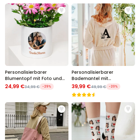
Personalisierbarer
Personalisierbarer
Blumentopf mit Foto und
Bademantel mit
Text
Monogramm
24,99 €
39,99 €
34,99 €
-29%
49,99 €
-20%