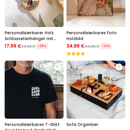
Personalisierbarer Holz
Personalisierbares Foto
Schlüsselanhänger mit
Holzbild
Foto
17,99 €
34,99 €
24,99 €
-28%
44,99 €
-22%
Personalisierbares T-Shirt
Sofa Organizer