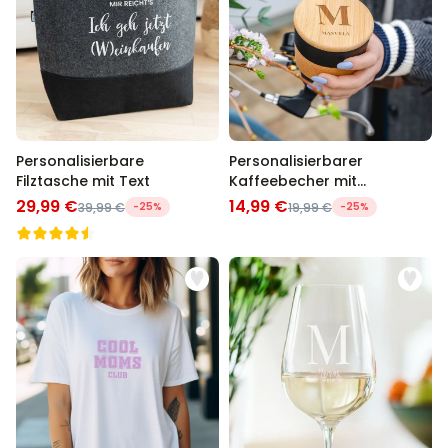
Personalisierbare
Personalisierbarer
Filztasche mit Text
Kaffeebecher mit
Monogramm
29,99 €
14,99 €
39,99 €
-25%
19,99 €
-25%