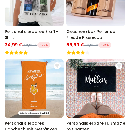
Personalisierbares Era T-
Geschenkbox Perlende
Shirt
Freude Prosecco
34,99 €
59,99 €
44,99 €
-22%
79,99 €
-25%
Personalisierbares
Personalisierbare Fußmatte
Handtuch mit Getränken
mit Namen