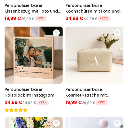
Personalisierbarer
Personalisierbare
Kissenbezug mit Foto und
Kochschürze mit Foto und
Text
Text
19,99 €
34,99 €
29,99 €
-33%
44,99 €
-22%
Personalisierbarer
Personalisierbare
Holzblock im Instagram-
Kosmetiktasche mit
Style
Monogram
24,99 €
19,99 €
34,99 €
-29%
29,99 €
-33%