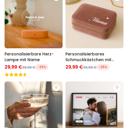
Personalisierbare Herz-
Personalisierbares
Lampe mit Name
Schmuckkästchen mit
Name
29,99 €
29,99 €
39,98 €
-25%
39,99 €
-25%