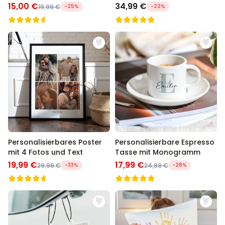
Foto und Song
15,00 €
34,99 €
19,99 €
-25%
-22%
Personalisierbares Poster
Personalisierbare Espresso
mit 4 Fotos und Text
Tasse mit Monogramm
19,99 €
17,99 €
29,99 €
-33%
24,99 €
-28%