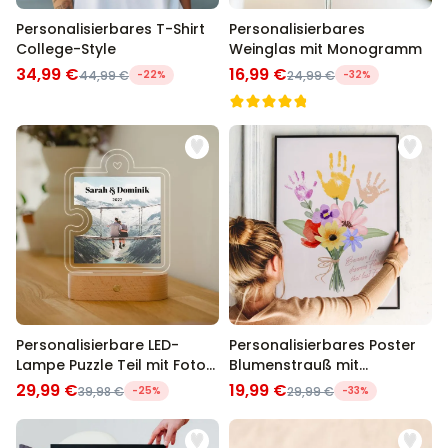
Personalisierbares T-Shirt
Personalisierbares
College-Style
Weinglas mit Monogramm
34,99 €
16,99 €
44,99 €
-22%
24,99 €
-32%
Personalisierbare LED-
Personalisierbares Poster
Lampe Puzzle Teil mit Foto
Blumenstrauß mit
und Text
Handabdruck
29,99 €
19,99 €
39,98 €
-25%
29,99 €
-33%