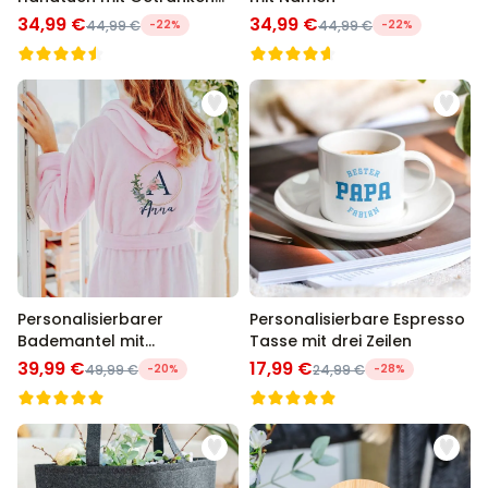
und Spruch
34,99 €
34,99 €
44,99 €
-22%
44,99 €
-22%
Personalisierbarer
Personalisierbare Espresso
Bademantel mit
Tasse mit drei Zeilen
Monogramm im
39,99 €
17,99 €
49,99 €
-20%
24,99 €
-28%
Blumenmuster