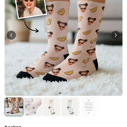
Personalisierbar
Personalisierbarer Bierkrug
mit Logo und Gesicht
über 68.600
39,99 €
mal gekauft
Personalisierbar
Personalisierbarer Pullover
mit deiner Zeichnung vorne
und hinten
über 600
mal
49,99 €
gekauft
Personalisierbar
Personalisierbares
Geschenkpapier mit Gesicht
über 16.800
19,99 €
mal gekauft