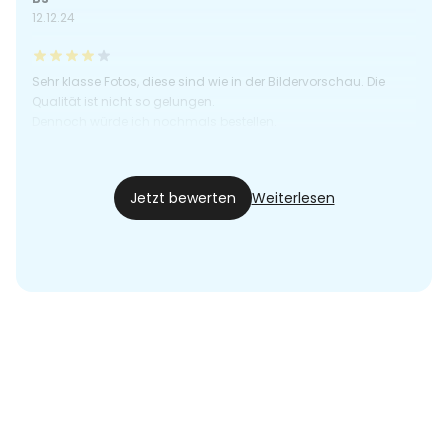
12.12.24
Sehr klasse Fotos, diese sind wie in der Bildervorschau. Die
Qualität ist nicht so gelungen.
Dennoch würde ich nochmals bestellen.
Sand
30.11.24
Jetzt bewerten
Weiterlesen