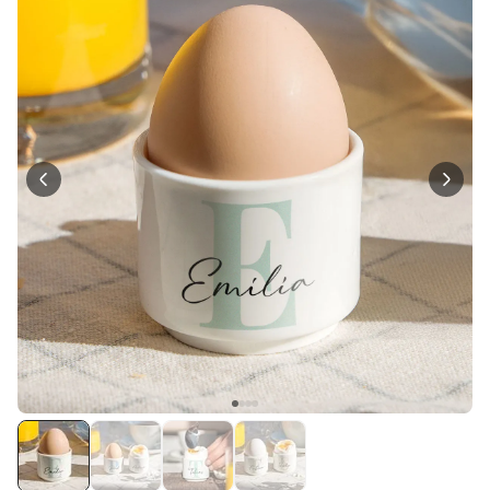
Personalisierbar
Personalisierbarer Bierkrug
mit Logo und Gesicht
über 68.600
39,99 €
mal gekauft
Personalisierbar
Personalisierbarer Pullover
mit deiner Zeichnung vorne
und hinten
über 600
mal
49,99 €
gekauft
Personalisierbar
Personalisierbares
Geschenkpapier mit Gesicht
über 16.800
19,99 €
mal gekauft