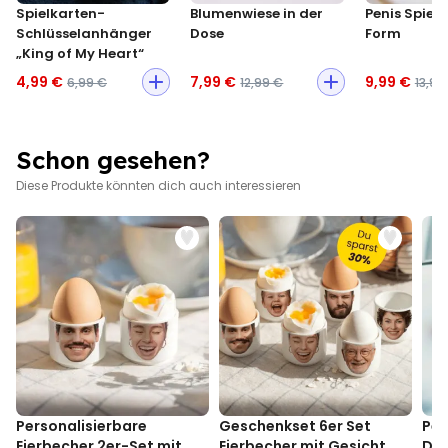
Spielkarten-
Blumenwiese in der
Penis Spieg
Schlüsselanhänger
Dose
Form
„King of My Heart“
4,99 €
7,99 €
9,99 €
6,99 €
12,99 €
13,99
Schon gesehen?
Diese Produkte könnten dich auch interessieren
Personalisierbare
Geschenkset 6er Set
Per
Eierbecher 2er-Set mit
Eierbecher mit Gesicht
Duf