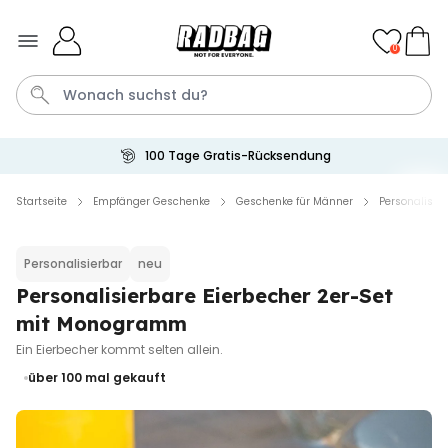
Skip to Content
0
100 Tage Gratis-Rücksendung
Socken
Badelatschen
Tasse
Handtuch
Aperol
Startseite
Empfänger Geschenke
Geschenke für Männer
Personalisie
Personalisierbar
Personalisierbar
neu
Personalisierbares Aperol
Spritz Glas mit Name
Personalisierbare Eierbecher 2er-Set
über 22.600
mit Monogramm
24,99 €
mal gekauft
Ein Eierbecher kommt selten allein.
Personalisierbar
über 100
mal gekauft
Personalisierbare Eierbecher
2er-Set mit Gesicht
über 1.200
29,99 €
mal gekauft