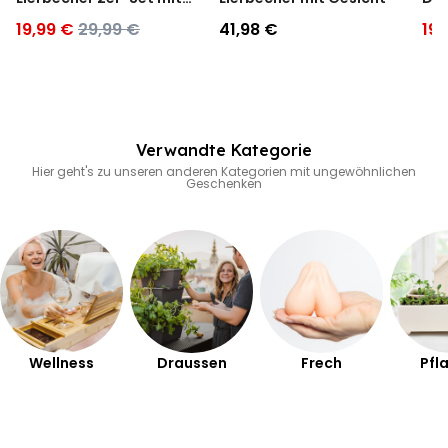
Gesicht
Pol
19,99 €
29,99 €
41,98 €
19,
Verwandte Kategorie
Hier geht's zu unseren anderen Kategorien mit ungewöhnlichen
Geschenken
Wellness
Draussen
Frech
Pfl