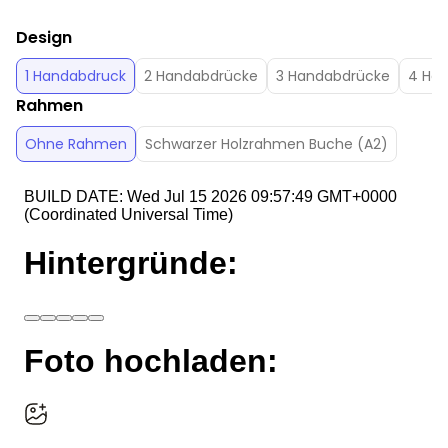
Design
1 Handabdruck
2 Handabdrücke
3 Handabdrücke
4 Ha
Rahmen
Ohne Rahmen
Schwarzer Holzrahmen Buche (A2)