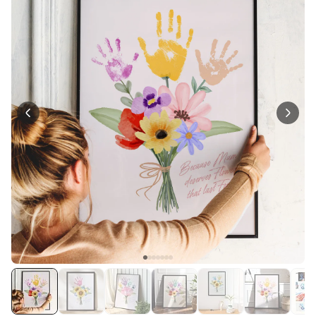
Personalisierbar
Personalisierbarer Bierkrug
mit Logo und Gesicht
über 68.600
39,99 €
mal gekauft
Personalisierbar
Personalisierbarer Pullover
mit deiner Zeichnung vorne
und hinten
über 600
mal
49,99 €
gekauft
Personalisierbar
Personalisierbares
Geschenkpapier mit Gesicht
über 16.800
19,99 €
mal gekauft