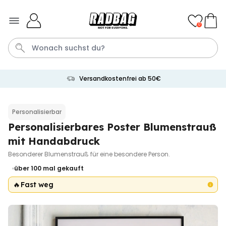
Skip to Content
0
Versandkostenfrei ab 50€
Socken
Badelatschen
Tasse
Handtuch
Aperol
Personalisierbar
Personalisierbares Poster Blumenstrauß
Personalisierbar
Personalisierbares Aperol
mit Handabdruck
Spritz Glas mit Name
Besonderer Blumenstrauß für eine besondere Person.
über 22.600
24,99 €
mal gekauft
über 100
mal gekauft
🔥
Fast weg
Personalisierbar
Personalisierbare Eierbecher
2er-Set mit Gesicht
über 1.200
29,99 €
mal gekauft