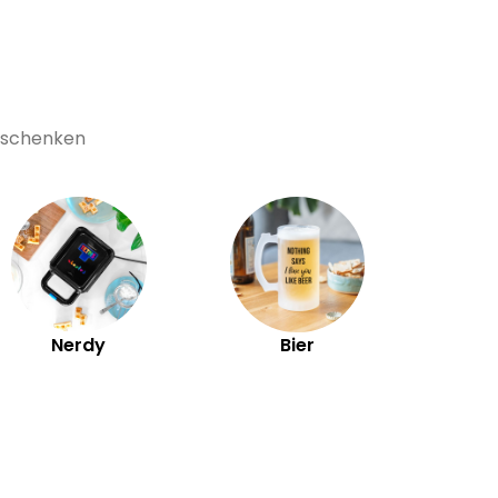
Geschenken
Ex
Nerdy
Bier