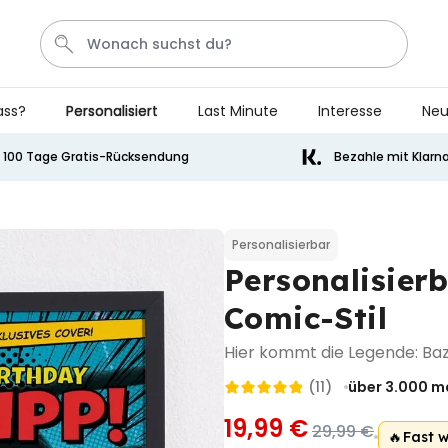
ass?
Personalisiert
Last Minute
Interesse
Neu
Socken
Badelatschen
Tasse
Handtuch
Aperol
100 Tage Gratis-Rücksendung
Bezahle mit Klarn
Personalisierbar
Personalisierbares Aperol
Spritz Glas mit Name
Personalisierbar
Personalisier
über 22.600
24,99 €
mal gekauft
Comic-Stil
Personalisierbar
Personalisierbare Eierbecher
Hier kommt die Legende: Ba
2er-Set mit Gesicht
(11)
über 3.000
ma
über 1.200
29,99 €
mal gekauft
19,99 €
29,99 €
🔥
Fast 