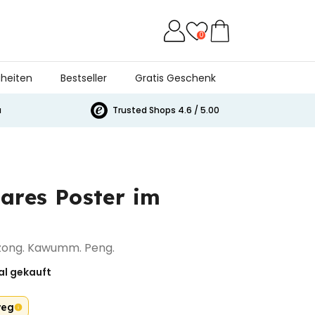
0
heiten
Bestseller
Gratis Geschenk
a
Trusted Shops 4.6 / 5.00
bares Poster im
zong. Kawumm. Peng.
l gekauft
weg