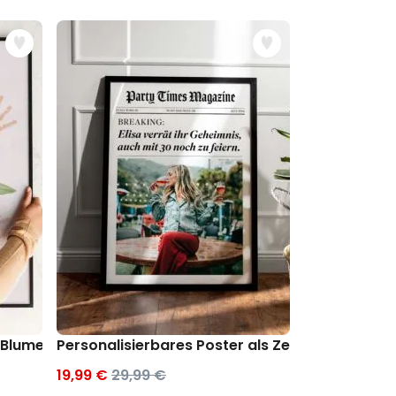
r Blumenstrauß mit Handabdruck
Personalisierbares Poster als Zeitung
Personalisie
19,99 €
29,99 €
19,99 €
29,9