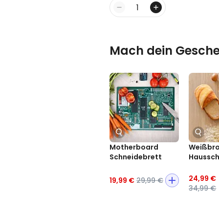
Menge
Mach dein Gesche
Motherboard
Weißbr
Schneidebrett
Haussc
24,99 €
19,99 €
29,99 €
34,99 €