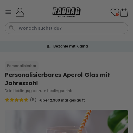
Skip to Content
0
Bezahle mit Klarna
Socken
Badelatschen
Tasse
Handtuch
Aperol
Personalisierbar
Personalisierbares Aperol Glas mit
Personalisierbar
Personalisierbares Aperol
Jahreszahl
Spritz Glas mit Name
Dein Lieblingsglas zum Lieblingsdrink.
über 22.600
24,99 €
mal gekauft
(6)
über 2.900
mal gekauft
Personalisierbar
Personalisierbare Eierbecher
2er-Set mit Gesicht
über 1.200
29,99 €
mal gekauft