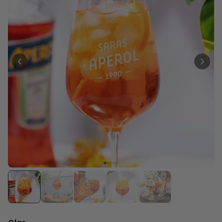
Personalisierbar
Personalisierbarer Bierkrug
mit Logo und Gesicht
über 68.600
39,99 €
mal gekauft
Personalisierbar
Personalisierbarer Pullover
mit deiner Zeichnung vorne
und hinten
über 600
mal
49,99 €
gekauft
Personalisierbar
Personalisierbares
Geschenkpapier mit Gesicht
über 16.800
19,99 €
mal gekauft