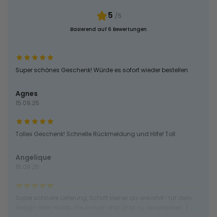
5
/5
Basierend auf 6 Bewertungen
Super schönes Geschenk! Würde es sofort wieder bestellen
Agnes
15.09.25
Tolles Geschenk! Schnelle Rückmeldung und Hilfe! Toll
Angelique
15.09.25
Super schnelle Lieferung, Schrift kleiner als erwartet- tut dem
design aber nichts. Freue mich das Glas zu verschenken :)