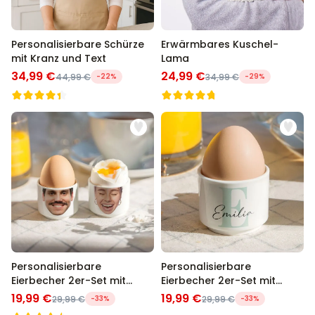
Personalisierbare Schürze
Erwärmbares Kuschel-
mit Kranz und Text
Lama
34,99 €
24,99 €
44,99 €
-22%
34,99 €
-29%
Personalisierbare
Personalisierbare
Eierbecher 2er-Set mit
Eierbecher 2er-Set mit
Gesicht
Monogramm
19,99 €
19,99 €
29,99 €
-33%
29,99 €
-33%