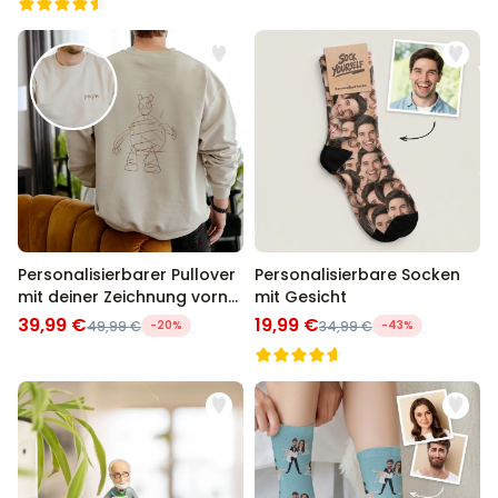
Personalisierbarer Pullover
Personalisierbare Socken
mit deiner Zeichnung vorne
mit Gesicht
und hinten
39,99 €
19,99 €
49,99 €
-20%
34,99 €
-43%