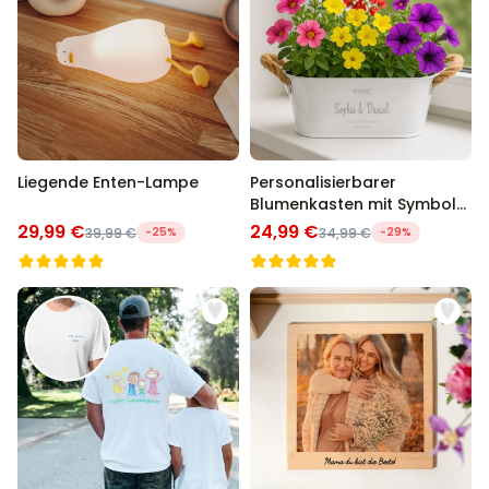
Liegende Enten-Lampe
Personalisierbarer
Blumenkasten mit Symbol
und Text
29,99 €
24,99 €
39,99 €
-25%
34,99 €
-29%