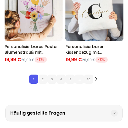
Personalisierbares Poster
Personalisierbarer
Blumenstrauß mit
Kissenbezug mit
Handabdruck
Monogramm
19,99 €
19,99 €
29,99 €
-33%
29,99 €
-33%
1
2
3
4
5
...
10
Häufig gestellte Fragen