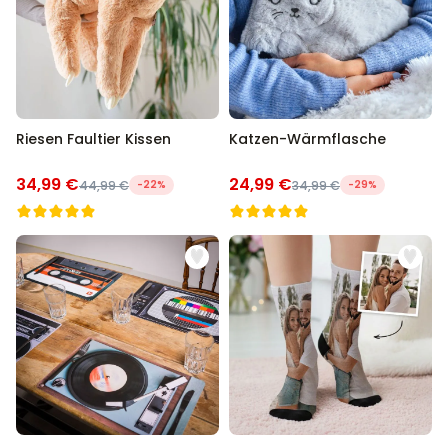
Riesen Faultier Kissen
Katzen-Wärmflasche
34,99 €
24,99 €
44,99 €
-22%
34,99 €
-29%