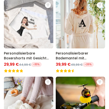
Personalisierbare
Personalisierbarer
Boxershorts mit Gesicht
Bademantel mit
und Text
Monogramm
29,99 €
39,99 €
44,99 €
-33%
49,99 €
-20%