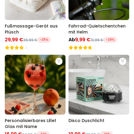
Fußmassage-Gerät aus
Fahrrad-Quietschentchen
Plüsch
mit Helm
29,99 €
Ab
9,99 €
39,99 €
-25%
13,99 €
-29%
Personalisierbares Lillet
Disco Duschlicht
Glas mit Name