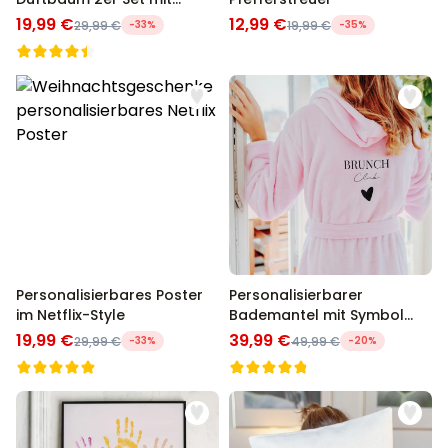
Gesicht
19,99 €
12,99 €
29,99 €
-33%
19,99 €
-35%
Personalisierbares Poster
Personalisierbarer
im Netflix-Style
Bademantel mit Symbol
und Text
19,99 €
39,99 €
29,99 €
-33%
49,99 €
-20%