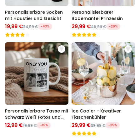
schließlich sind wir seit über 13 Jahren der Go-To Shop für
personalisierte Geschenke in Deutschland.
Personalisierbare Socken
Personalisierbarer
mit Haustier und Gesicht
Bademantel Prinzessin
19,99 €
39,99 €
34,99 €
-43%
49,99 €
-20%
Personalisierbare Tasse mit
Ice Cooler - Kreativer
Schwarz Weiß Fotos und
Flaschenkühler
Text
12,99 €
29,99 €
19,99 €
-35%
39,99 €
-25%