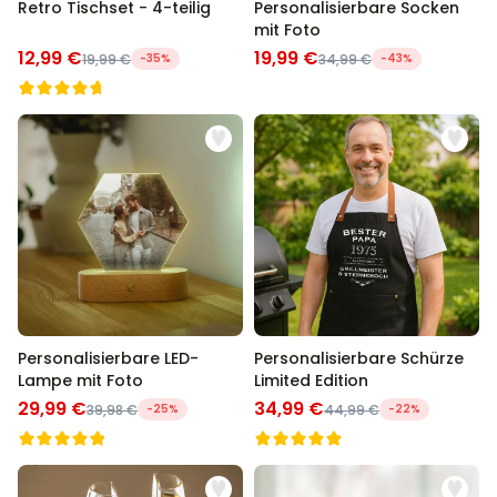
Retro Tischset - 4-teilig
Personalisierbare Socken
mit Foto
12,99 €
19,99 €
19,99 €
-35%
34,99 €
-43%
Personalisierbare LED-
Personalisierbare Schürze
Lampe mit Foto
Limited Edition
29,99 €
34,99 €
39,98 €
-25%
44,99 €
-22%