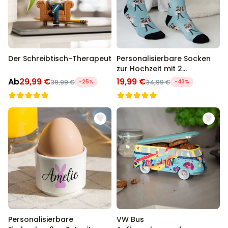
Der Schreibtisch-Therapeut
Personalisierbare Socken
zur Hochzeit mit 2
Gesichtern
Ab
29,99 €
19,99 €
39,99 €
-25%
34,99 €
-43%
Personalisierbare
VW Bus