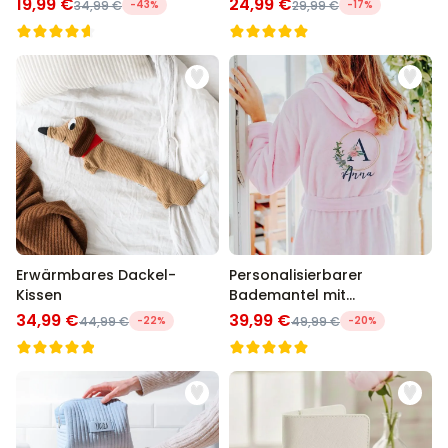
19,99 €
24,99 €
34,99 €
-43%
29,99 €
-17%
Erwärmbares Dackel-
Personalisierbarer
Kissen
Bademantel mit
Monogramm im
34,99 €
39,99 €
44,99 €
-22%
49,99 €
-20%
Blumenmuster