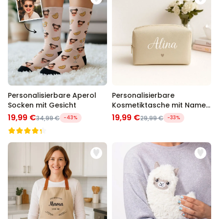
Personalisierbare Aperol
Personalisierbare
Socken mit Gesicht
Kosmetiktasche mit Name
und Symbol
19,99 €
19,99 €
34,99 €
-43%
29,99 €
-33%