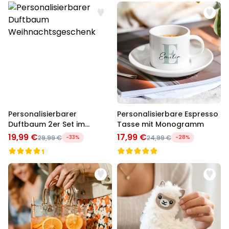
Personalisierbarer
Personalisierbare Espresso
Duftbaum 2er Set im
Tasse mit Monogramm
Polaroid-Look
19,99 €
17,99 €
29,99 €
-33%
24,99 €
-28%