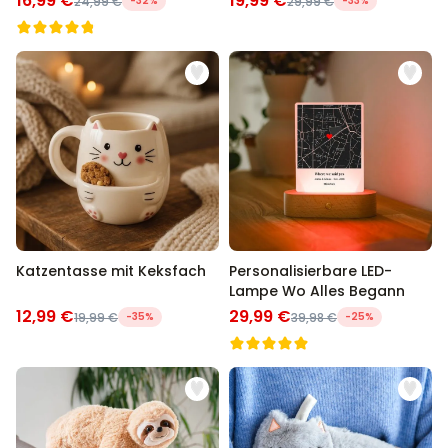
16,99 €
19,99 €
24,99 €
-32%
29,99 €
-33%
Katzentasse mit Keksfach
Personalisierbare LED-
Lampe Wo Alles Begann
12,99 €
29,99 €
19,99 €
-35%
39,98 €
-25%