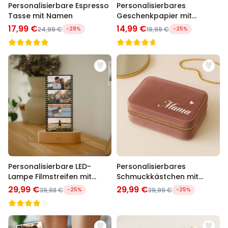
Personalisierbare Espresso
Personalisierbares
Tasse mit Namen
Geschenkpapier mit
Gesicht
17,99 €
14,99 €
24,99 €
-28%
19,99 €
-25%
Personalisierbare LED-
Personalisierbares
Lampe Filmstreifen mit
Schmuckkästchen mit
Fotos
Name
29,99 €
29,99 €
39,98 €
-25%
39,99 €
-25%