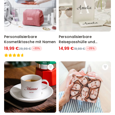
Personalisierbare
Personalisierbare
Kosmetiktasche mit Namen
Reisepasshülle und
Koffertag mit Monogramm
19,99 €
14,99 €
29,99 €
-33%
19,99 €
-25%