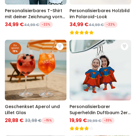
Personalisierbares T-Shirt
Personalisierbares Holzbild
mit deiner Zeichnung vorne
im Polaroid-Look
und hinten
34,99 €
34,99 €
44,99 €
-22%
44,99 €
-22%
Geschenkset Aperol und
Personalisierbarer
Lillet Glas
Superheldin Duftbaum 2er
Set mit Gesicht
28,88 €
19,99 €
33,98 €
-15%
29,99 €
-33%