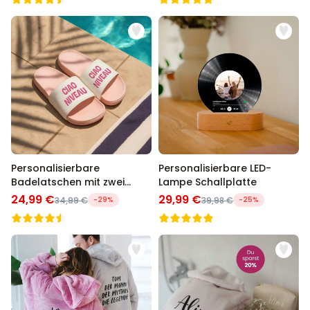
Personalisierbare
Personalisierbare LED-
Badelatschen mit zwei
Lampe Schallplatte
Zeilen
24,99 €
29,99 €
34,99 €
-29%
39,98 €
-25%