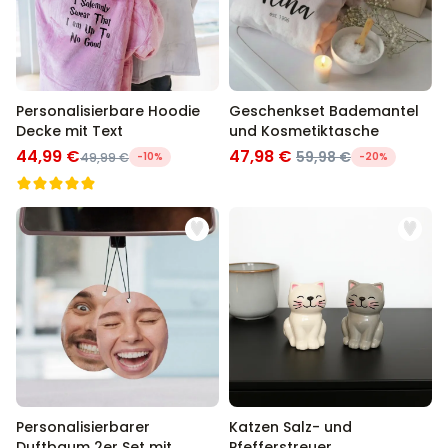
Personalisierbare Hoodie
Geschenkset Bademantel
Decke mit Text
und Kosmetiktasche
44,99 €
47,98 €
59,98 €
49,99 €
-10%
-20%
Personalisierbarer
Katzen Salz- und
Duftbaum 2er Set mit
Pfefferstreuer