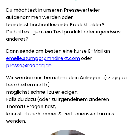
Du möchtest in unseren Presseverteiler
Personalisierbar
Personalisierbarer Bierkrug
aufgenommen werden oder
mit Logo und Gesicht
benötigst hochauflösende Produktbilder?
über 68.600
39,99 €
Du hättest gern ein Testprodukt oder irgendwas
mal gekauft
anderes?
Personalisierbar
Personalisierbarer Pullover
Dann sende am besten eine kurze E-Mail an
mit deiner Zeichnung vorne
emelie.stumpp@mhdirekt.com
oder
und hinten
presse@radbag.de
.
über 600
mal
49,99 €
gekauft
Wir werden uns bemühen, dein Anliegen a) zügig zu
Personalisierbar
bearbeiten und b)
Personalisierbares
möglichst schnell zu erledigen.
Geschenkpapier mit Gesicht
Falls du dazu (oder zu irgendeinem anderen
über 16.800
19,99 €
Thema) Fragen hast,
mal gekauft
kannst du dich immer & vertrauensvoll an uns
wenden.